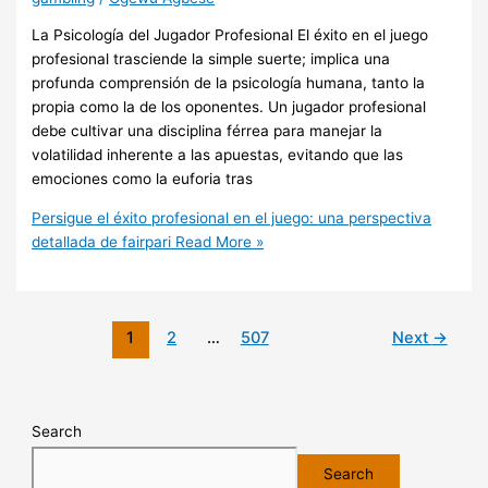
La Psicología del Jugador Profesional El éxito en el juego
profesional trasciende la simple suerte; implica una
profunda comprensión de la psicología humana, tanto la
propia como la de los oponentes. Un jugador profesional
debe cultivar una disciplina férrea para manejar la
volatilidad inherente a las apuestas, evitando que las
emociones como la euforia tras
Persigue el éxito profesional en el juego: una perspectiva
detallada de fairpari
Read More »
1
2
…
507
Next
→
Search
Search