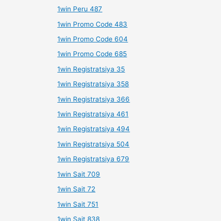
1win Peru 487
1win Promo Code 483
1win Promo Code 604
1win Promo Code 685
1win Registratsiya 35
1win Registratsiya 358
1win Registratsiya 366
1win Registratsiya 461
1win Registratsiya 494
1win Registratsiya 504
1win Registratsiya 679
1win Sait 709
1win Sait 72
1win Sait 751
1win Sait 838