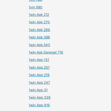
1vin 980
1win Apk 212
1win Apk 270
1win Apk 296
1win Apk 388
1win Apk 543
1win Apk Senegal 716
1win App 131
1win App 201
1win App 219
1win App 247
1win App 31
1win App 339
1win App 419