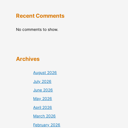
Recent Comments
No comments to show.
Archives
August 2026
July 2026
June 2026
May 2026
April 2026
March 2026
February 2026