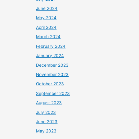
June 2024
May 2024
April 2024
March 2024
February 2024
January 2024
December 2023
November 2023
October 2023
September 2023
August 2023
July 2023
June 2023
May 2023