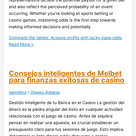
representations dictate the potential payout for a given bet
and also reflect the perceived probability of an event
occurring. Whether you’re looking at sports betting or
casino games, mastering odds is the first step towards
making informed decisions and potentially
Dominate the tables: Acquire profits with lucky пари odds
Read More »
Consejos inteligentes de Melbet
para finanzas exitosas de casino
gambling
/
Ogewu Agbese
Gestión Inteligente de tu Banca en el Casino La gestión del
dinero es la piedra angular del éxito en cualquier actividad
relacionada con el juego de casino. Antes de siquiera
pensar en realizar una apuesta, es crucial establecer un
presupuesto claro para tus sesiones de juego. Esto implica