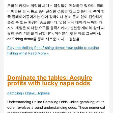
온라인 카지노 게임의 세계는 끊임없이 진화하고 있으며, 플레
이어들은 늘 새롭고 흥미진진한 경험을 찾고 있습니다. 특히 한
국 플레이어들에게는 언어 장벽이나 결제 문제 없이 편안하게
즐길 수 있는 환경이 중요합니다. 얼음 낚시 테마의 독특한 카
지노 게임은 이러한 요구를 충족시키며, 신선한 재미와 함께 짜
릿한 승리 기회를 제공합니다. 여러분이 찾던 바로 그곳에서,
ce fishing demo를 통해 새로운 카지노 경험을
Play the thrilling Reel Fishing demo: Your guide to casino
fishing wins!
Read More »
Dominate the tables: Acquire
profits with lucky пари odds
gambling
/
Ogewu Agbese
Understanding Online Gambling Odds Online gambling, at its
core, revolves around understanding odds. These numerical