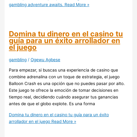
gambling adventure awaits.
Read More »
Domina tu dinero en el casino tu
guía para un éxito arrollador en
el juego
gambling
/
Ogewu Agbese
Para empezar, si buscas una experiencia de casino que
combine adrenalina con un toque de estrategia, el juego
Balloon Crash es una opción que no puedes pasar por alto.
Este juego te ofrece la emoción de tomar decisiones en
tiempo real, decidiendo cuándo asegurar tus ganancias
antes de que el globo explote. Es una forma
Domina tu dinero en el casino tu guía para un éxito
arrollador en el juego
Read More »