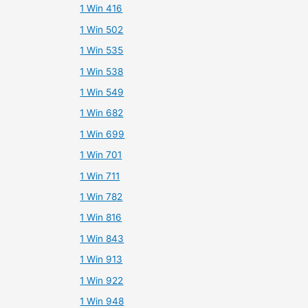
1 Win 416
1 Win 502
1 Win 535
1 Win 538
1 Win 549
1 Win 682
1 Win 699
1 Win 701
1 Win 711
1 Win 782
1 Win 816
1 Win 843
1 Win 913
1 Win 922
1 Win 948