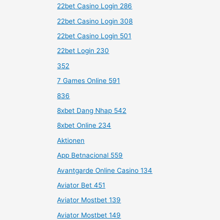
22bet Casino Login 286
22bet Casino Login 308
22bet Casino Login 501
22bet Login 230
352
7 Games Online 591
836
8xbet Dang Nhap 542
8xbet Online 234
Aktionen
App Betnacional 559
Avantgarde Online Casino 134
Aviator Bet 451
Aviator Mostbet 139
Aviator Mostbet 149