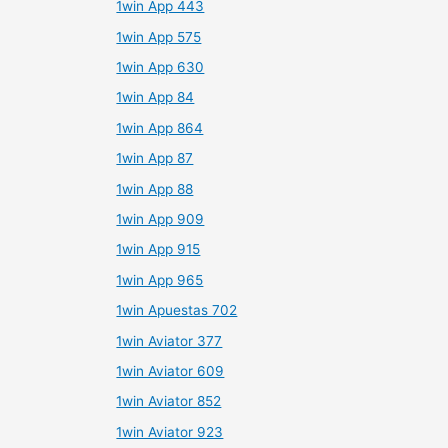
1win App 443
1win App 575
1win App 630
1win App 84
1win App 864
1win App 87
1win App 88
1win App 909
1win App 915
1win App 965
1win Apuestas 702
1win Aviator 377
1win Aviator 609
1win Aviator 852
1win Aviator 923