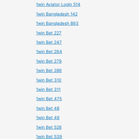
1win Aviator Login 514
1win Bangladesh 142
1win Bangladesh 893
1win Bet 227
1win Bet 247
1win Bet 264
1win Bet 279
1win Bet 289
1win Bet 310
1win Bet 311
1win Bet 475
1win Bet 48
1win Bet 49
1win Bet 528
1win Bet 539