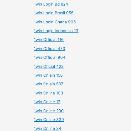
1win Login Bd 824
1win Login Brasil 955
1win Login Ghana 995
1win Login Indonesia 13
1win Official 116
1win Official 473
1win Official 964
1win Oficial 423
1win Onlain 158
1win Onlain 587
1win Online 103
1win Online 17
1win Online 290
1win Online 339
1win Online 34