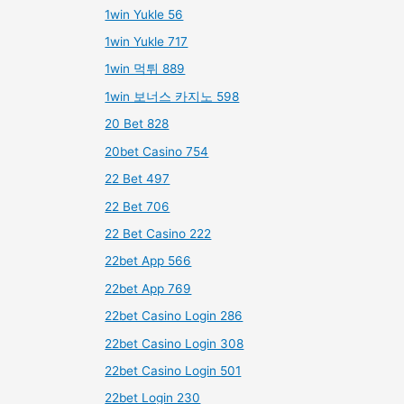
1win Yukle 56
1win Yukle 717
1win 먹튀 889
1win 보너스 카지노 598
20 Bet 828
20bet Casino 754
22 Bet 497
22 Bet 706
22 Bet Casino 222
22bet App 566
22bet App 769
22bet Casino Login 286
22bet Casino Login 308
22bet Casino Login 501
22bet Login 230