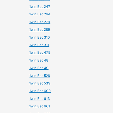
1win Bet 247
1win Bet 264
1win Bet 279
1win Bet 289
1win Bet 310
1win Bet 311
1win Bet 475
1win Bet 48
1win Bet 49
1win Bet 528
1win Bet 539
1win Bet 600
1win Bet 613
1win Bet 661