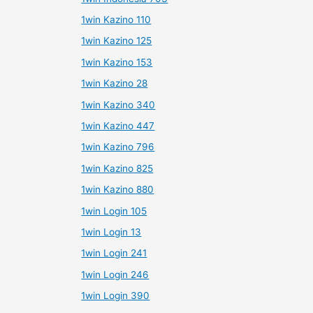
1win Kazino 110
1win Kazino 125
1win Kazino 153
1win Kazino 28
1win Kazino 340
1win Kazino 447
1win Kazino 796
1win Kazino 825
1win Kazino 880
1win Login 105
1win Login 13
1win Login 241
1win Login 246
1win Login 390