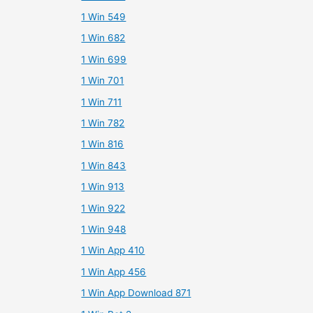
1 Win 549
1 Win 682
1 Win 699
1 Win 701
1 Win 711
1 Win 782
1 Win 816
1 Win 843
1 Win 913
1 Win 922
1 Win 948
1 Win App 410
1 Win App 456
1 Win App Download 871