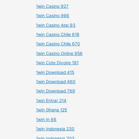
1win Casino 927
1win Casino 966
1win Casino App 93
1win Casino Chile 618
1win Casino Chile 670
1win Casino Online 956
1win Cote Divoire 191
1win Download 415
1win Download 460
1win Download 769
1win Entrar 214
1win Ghana 125
1win In 66
1win Indonesia 230
1win Indonesia 703