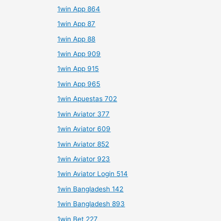
1win App 864
1win App 87
1win App 88
1win App 909
1win App 915
1win App 965
1win Apuestas 702
1win Aviator 377
1win Aviator 609
1win Aviator 852
1win Aviator 923
1win Aviator Login 514
1win Bangladesh 142
1win Bangladesh 893
1win Bet 227