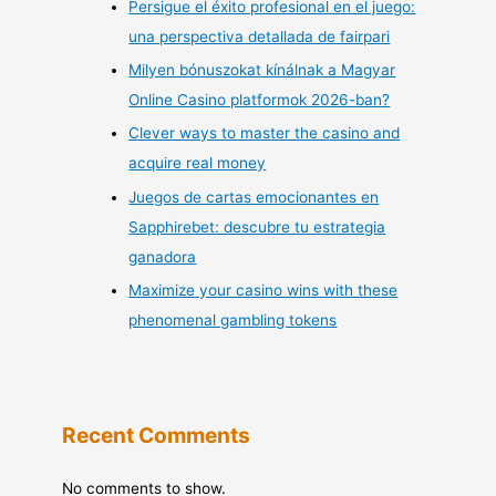
Persigue el éxito profesional en el juego:
una perspectiva detallada de fairpari
Milyen bónuszokat kínálnak a Magyar
Online Casino platformok 2026-ban?
Clever ways to master the casino and
acquire real money
Juegos de cartas emocionantes en
Sapphirebet: descubre tu estrategia
ganadora
Maximize your casino wins with these
phenomenal gambling tokens
Recent Comments
No comments to show.