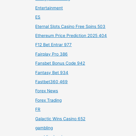
Entertainment
ES
Eternal Slots Casino Free Spins 503
Ethereum Price Prediction 2025 404
F12 Bet Entrar 977
Fairplay Pro 386
Fansbet Bonus Code 942
Fantasy Bet 934
Fastbet360 469
Forex News
Forex Trading
FR
Galactic Wins Casino 652
gambling