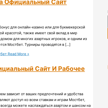
На Официальный Сайт
 бонус для онлайн-казино или для букмекерской
ой красотой, также имеет свой вклад в мир
домом для многих азартных игроков, и одним из
тся Мостбет. Турниры проводятся в […]
тбет
Read More »
ициальный Сайт И Рабочее
м зависит от ваших предпочтений и удобства
ляют доступ ко всем ставкам и играм Moстбет,
 всегда можете наслаждаться азартом и шансом на