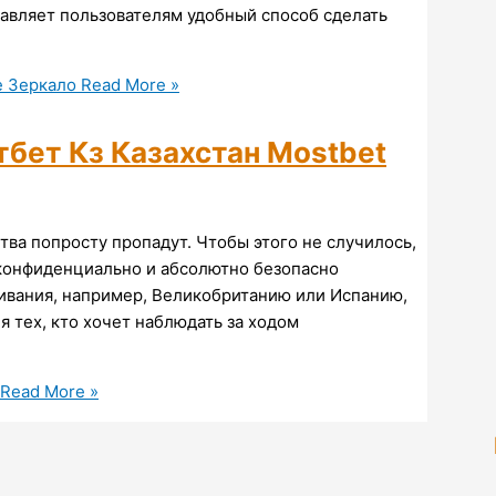
авляет пользователям удобный способ сделать
е Зеркало
Read More »
тбет Кз Казахстан Mostbet
тва попросту пропадут. Чтобы этого не случилось,
конфиденциально и абсолютно безопасно
живания, например, Великобританию или Испанию,
я тех, кто хочет наблюдать за ходом
Read More »