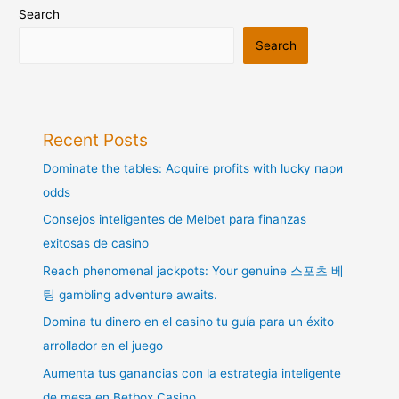
Search
Search
Recent Posts
Dominate the tables: Acquire profits with lucky пари
odds
Consejos inteligentes de Melbet para finanzas
exitosas de casino
Reach phenomenal jackpots: Your genuine 스포츠 베
팅 gambling adventure awaits.
Domina tu dinero en el casino tu guía para un éxito
arrollador en el juego
Aumenta tus ganancias con la estrategia inteligente
de mesa en Betbox Casino