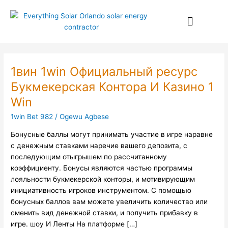
Skip
Menu
to
content
1вин 1win Официальный ресурс ️
1вин
1win
Букмекерская Контора И Казино 1
Официальный
Win
ресурс
1win Bet 982
/
Ogewu Agbese
Букмекерская
Бонусные баллы могут принимать участие в игре наравне
Контора
с денежным ставками наречие вашего депозита, с
И
последующим отыгрышем по рассчитанному
Казино
коэффициенту. Бонусы являются частью программы
1
лояльности букмекерской конторы, и мотивирующим
Win
инициативность игроков инструментом. С помощью
бонусных баллов вам можете увеличить количество или
сменить вид денежной ставки, и получить прибавку в
игре. шоу И Ленты На ͏платформе […]