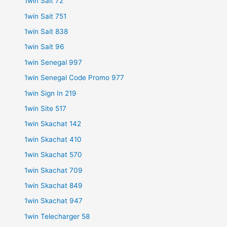
1win Sait 72
1win Sait 751
1win Sait 838
1win Sait 96
1win Senegal 997
1win Senegal Code Promo 977
1win Sign In 219
1win Site 517
1win Skachat 142
1win Skachat 410
1win Skachat 570
1win Skachat 709
1win Skachat 849
1win Skachat 947
1win Telecharger 58