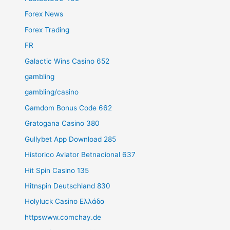
Forex News
Forex Trading
FR
Galactic Wins Casino 652
gambling
gambling/casino
Gamdom Bonus Code 662
Gratogana Casino 380
Gullybet App Download 285
Historico Aviator Betnacional 637
Hit Spin Casino 135
Hitnspin Deutschland 830
Holyluck Casino Ελλάδα
httpswww.comchay.de