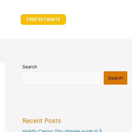
FREE ESTIMATE
Search
Search
Recent Posts
Highfly Casino: Din ultimate guide til å