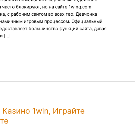
 часто блокируют, но на сайте 1winq.com
а, с рабочим сайтом во всех гео. Девчонка
инамичным игровым процессом. Официальный
едоставляет большинство функций сайта, давая
и […]
 Казино 1win, Играйте
те