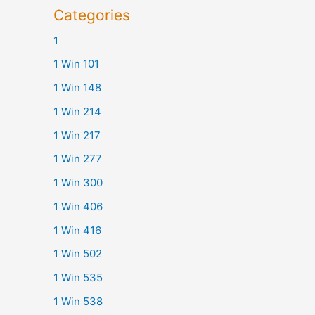
Categories
1
1 Win 101
1 Win 148
1 Win 214
1 Win 217
1 Win 277
1 Win 300
1 Win 406
1 Win 416
1 Win 502
1 Win 535
1 Win 538