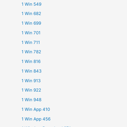
1 Win 549
1 Win 682
1 Win 699
1 Win 701
1 Win 711
1 Win 782
1 Win 816
1 Win 843
1 Win 913
1 Win 922
1 Win 948
1 Win App 410
1 Win App 456