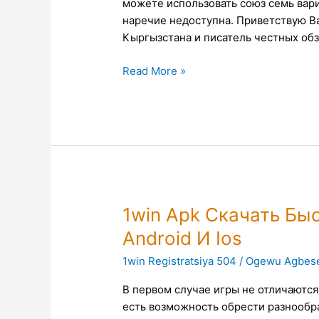
можете использовать союз семь вари
Ставок
наречие недоступна. Приветствую Ва
Кыргызстана и писатель честных обз
Read More »
1win
1win Apk Скачать Бы
Apk
Android И Ios
Скачать
1win Registratsiya 504
/
Ogewu Agbes
Быстро
И
В первом случае игры не отличаются
Безопасно
есть возможность обрести разнообр
На