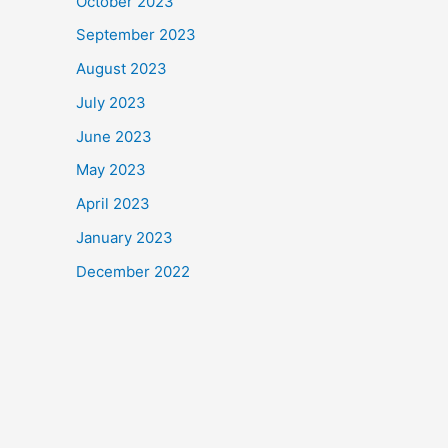
October 2023
September 2023
August 2023
July 2023
June 2023
May 2023
April 2023
January 2023
December 2022