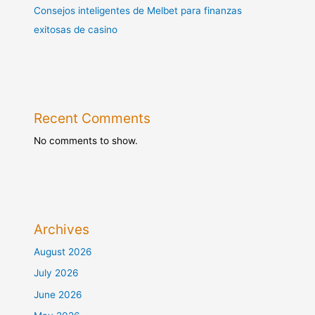
Consejos inteligentes de Melbet para finanzas
exitosas de casino
Recent Comments
No comments to show.
Archives
August 2026
July 2026
June 2026