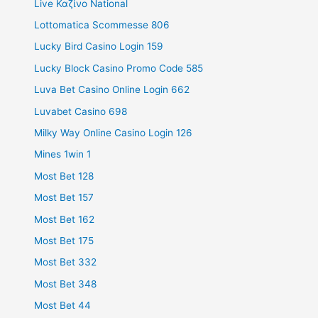
Live Καζίνο National
Lottomatica Scommesse 806
Lucky Bird Casino Login 159
Lucky Block Casino Promo Code 585
Luva Bet Casino Online Login 662
Luvabet Casino 698
Milky Way Online Casino Login 126
Mines 1win 1
Most Bet 128
Most Bet 157
Most Bet 162
Most Bet 175
Most Bet 332
Most Bet 348
Most Bet 44