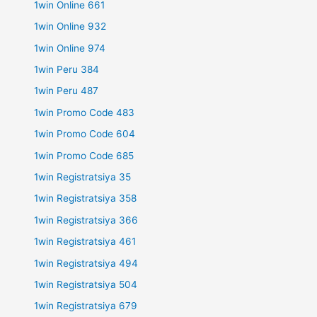
1win Online 661
1win Online 932
1win Online 974
1win Peru 384
1win Peru 487
1win Promo Code 483
1win Promo Code 604
1win Promo Code 685
1win Registratsiya 35
1win Registratsiya 358
1win Registratsiya 366
1win Registratsiya 461
1win Registratsiya 494
1win Registratsiya 504
1win Registratsiya 679