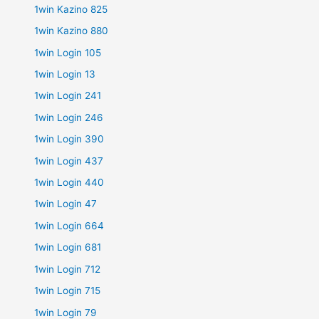
1win Kazino 825
1win Kazino 880
1win Login 105
1win Login 13
1win Login 241
1win Login 246
1win Login 390
1win Login 437
1win Login 440
1win Login 47
1win Login 664
1win Login 681
1win Login 712
1win Login 715
1win Login 79