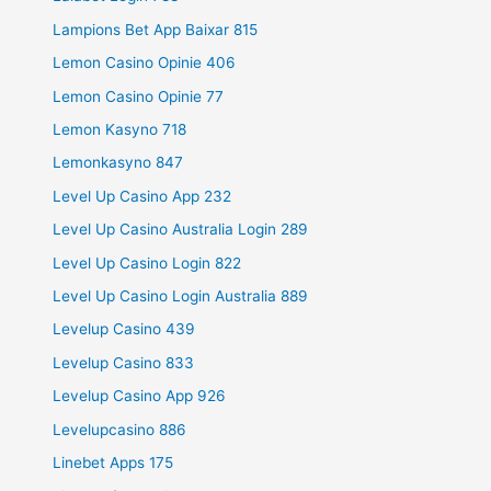
Lampions Bet App Baixar 815
Lemon Casino Opinie 406
Lemon Casino Opinie 77
Lemon Kasyno 718
Lemonkasyno 847
Level Up Casino App 232
Level Up Casino Australia Login 289
Level Up Casino Login 822
Level Up Casino Login Australia 889
Levelup Casino 439
Levelup Casino 833
Levelup Casino App 926
Levelupcasino 886
Linebet Apps 175