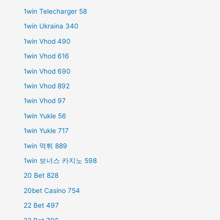
1win Telecharger 58
1win Ukraina 340
1win Vhod 490
1win Vhod 616
1win Vhod 690
1win Vhod 892
1win Vhod 97
1win Yukle 56
1win Yukle 717
1win 먹튀 889
1win 보너스 카지노 598
20 Bet 828
20bet Casino 754
22 Bet 497