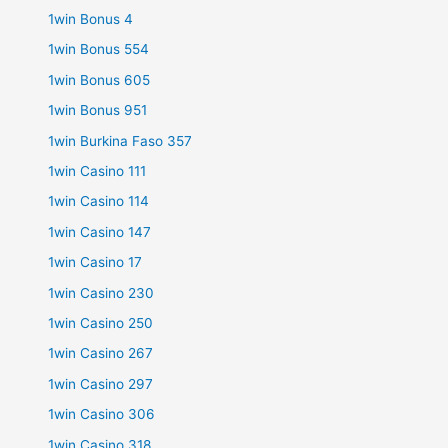
1win Bonus 4
1win Bonus 554
1win Bonus 605
1win Bonus 951
1win Burkina Faso 357
1win Casino 111
1win Casino 114
1win Casino 147
1win Casino 17
1win Casino 230
1win Casino 250
1win Casino 267
1win Casino 297
1win Casino 306
1win Casino 318