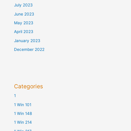
July 2023
June 2023
May 2023
April 2023
January 2023
December 2022
Categories
1
1 Win 101
1 Win 148
1 Win 214