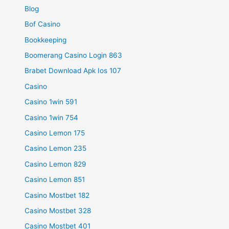
Blog
Bof Casino
Bookkeeping
Boomerang Casino Login 863
Brabet Download Apk Ios 107
Casino
Casino 1win 591
Casino 1win 754
Casino Lemon 175
Casino Lemon 235
Casino Lemon 829
Casino Lemon 851
Casino Mostbet 182
Casino Mostbet 328
Casino Mostbet 401