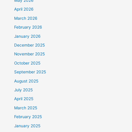
May 2026
April 2026
March 2026
February 2026
January 2026
December 2025
November 2025
October 2025
September 2025
August 2025
July 2025
April 2025
March 2025
February 2025
January 2025