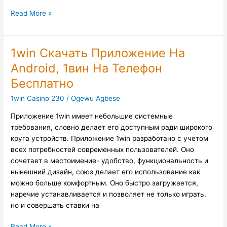
Read More »
1win Скачать Приложение На
1win
Скачать
Android, 1вин На Телефон
Приложение
Бесплатно
На
Android,
1win Casino 230
/
Ogewu Agbese
1вин
Приложение 1win имеет небольшие системные
На
требования, словно делает его доступным ради широкого
Телефон
круга устройств. Приложение 1win разработано с учетом
Бесплатно
всех потребностей современных пользователей. Оно
сочетает в местоимение- удобство, функциональность и
нынешний дизайн, союз делает его использование как
можно больше комфортным. Оно быстро загружается,
наречие устанавливается и позволяет не только играть,
но и совершать ставки на
Read More »