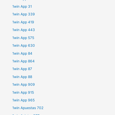
1win App 31
1win App 339
1win App 419
1win App 443
1win App 575
1win App 630
1win App 84
1win App 864
1win App 87
1win App 88
1win App 909
1win App 915
1win App 965
1win Apuestas 702