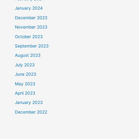
January 2024
December 2023
November 2023
October 2023
September 2023
August 2023
July 2023
June 2023
May 2023
April 2023
January 2023
December 2022