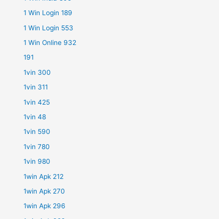
1 Win Login 189
1 Win Login 553
1 Win Online 932
191
1vin 300
1vin 311
1vin 425
1vin 48
1vin 590
1vin 780
1vin 980
1win Apk 212
1win Apk 270
1win Apk 296