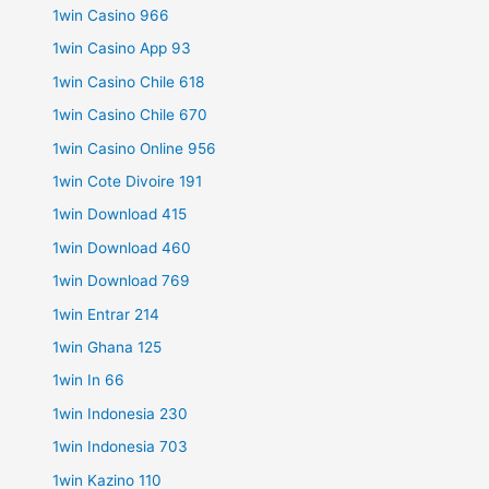
1win Casino 966
1win Casino App 93
1win Casino Chile 618
1win Casino Chile 670
1win Casino Online 956
1win Cote Divoire 191
1win Download 415
1win Download 460
1win Download 769
1win Entrar 214
1win Ghana 125
1win In 66
1win Indonesia 230
1win Indonesia 703
1win Kazino 110