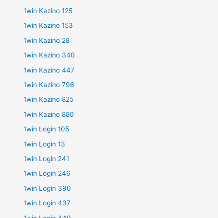
1win Kazino 125
1win Kazino 153
1win Kazino 28
1win Kazino 340
1win Kazino 447
1win Kazino 796
1win Kazino 825
1win Kazino 880
1win Login 105
1win Login 13
1win Login 241
1win Login 246
1win Login 390
1win Login 437
1win Login 440