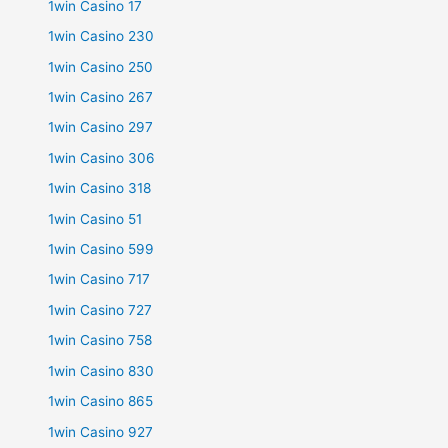
1win Casino 17
1win Casino 230
1win Casino 250
1win Casino 267
1win Casino 297
1win Casino 306
1win Casino 318
1win Casino 51
1win Casino 599
1win Casino 717
1win Casino 727
1win Casino 758
1win Casino 830
1win Casino 865
1win Casino 927