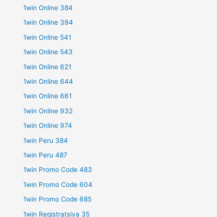
1win Online 384
1win Online 394
1win Online 541
1win Online 543
1win Online 621
1win Online 644
1win Online 661
1win Online 932
1win Online 974
1win Peru 384
1win Peru 487
1win Promo Code 483
1win Promo Code 604
1win Promo Code 685
1win Registratsiya 35