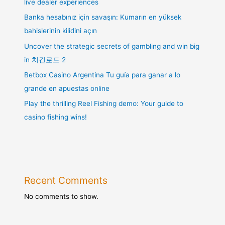
live dealer experiences
Banka hesabınız için savaşın: Kumarın en yüksek
bahislerinin kilidini açın
Uncover the strategic secrets of gambling and win big
in 치킨로드 2
Betbox Casino Argentina Tu guía para ganar a lo
grande en apuestas online
Play the thrilling Reel Fishing demo: Your guide to
casino fishing wins!
Recent Comments
No comments to show.