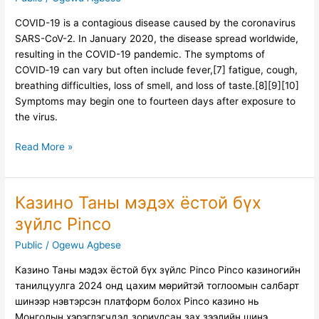
2019
COVID-19 is a contagious disease caused by the coronavirus
SARS-CoV-2. In January 2020, the disease spread worldwide,
resulting in the COVID-19 pandemic. The symptoms of
COVID‑19 can vary but often include fever,[7] fatigue, cough,
breathing difficulties, loss of smell, and loss of taste.[8][9][10]
Symptoms may begin one to fourteen days after exposure to
the virus.
Read More »
Казино Таны мэдэх ёстой бүх
Казино
Таны
зүйлс Pinco
мэдэх
Public
/
Ogewu Agbese
ёстой
бүх
Казино Таны мэдэх ёстой бүх зүйлс Pinco Pinco казиногийн
зүйлс
танилцуулга 2024 онд цахим мөрийтэй тоглоомын салбарт
Pinco
шинээр нэвтэрсэн платформ болох Pinco казино нь
Монголын хэрэглэгчдэд зориулсан зах зээлийн шинэ