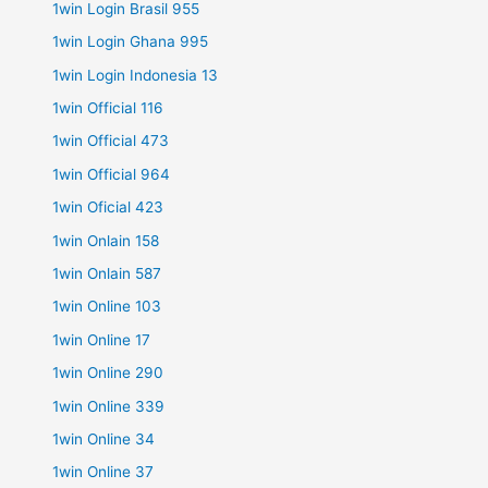
1win Login Brasil 955
1win Login Ghana 995
1win Login Indonesia 13
1win Official 116
1win Official 473
1win Official 964
1win Oficial 423
1win Onlain 158
1win Onlain 587
1win Online 103
1win Online 17
1win Online 290
1win Online 339
1win Online 34
1win Online 37