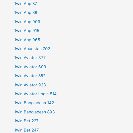
1win App 87
1win App 88
1win App 909
1win App 915
1win App 965
1win Apuestas 702
1win Aviator 377
1win Aviator 609
1win Aviator 852
1win Aviator 923
1win Aviator Login 514
1win Bangladesh 142
1win Bangladesh 893
1win Bet 227
1win Bet 247