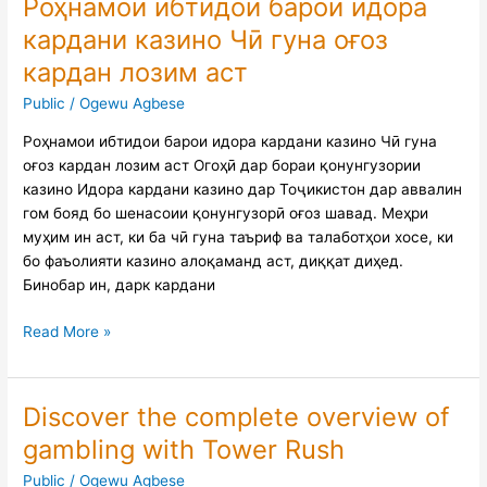
Роҳнамои ибтидои барои идора
Роҳнамои
ибтидои
кардани казино Чӣ гуна оғоз
барои
кардан лозим аст
идора
кардани
Public
/
Ogewu Agbese
казино
Роҳнамои ибтидои барои идора кардани казино Чӣ гуна
Чӣ
оғоз кардан лозим аст Огоҳӣ дар бораи қонунгузории
гуна
казино Идора кардани казино дар Тоҷикистон дар аввалин
оғоз
гом бояд бо шенасоии қонунгузорӣ оғоз шавад. Меҳри
кардан
муҳим ин аст, ки ба чӣ гуна таъриф ва талаботҳои хосе, ки
лозим
бо фаъолияти казино алоқаманд аст, диққат диҳед.
аст
Бинобар ин, дарк кардани
Read More »
Discover the complete overview of
Discover
the
gambling with Tower Rush
complete
Public
/
Ogewu Agbese
overview