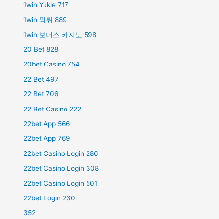
1win Yukle 717
1win 먹튀 889
1win 보너스 카지노 598
20 Bet 828
20bet Casino 754
22 Bet 497
22 Bet 706
22 Bet Casino 222
22bet App 566
22bet App 769
22bet Casino Login 286
22bet Casino Login 308
22bet Casino Login 501
22bet Login 230
352