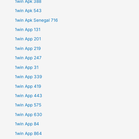
1win Apk 388
1win Apk 543
1win Apk Senegal 716
1win App 131
1win App 201
1win App 219
1win App 247
1win App 31
1win App 339
1win App 419
1win App 443
1win App 575
1win App 630
1win App 84
1win App 864