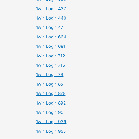
1win Login 437
1win Login 440
1win Login 47
1win Login 664
1win Login 681
1win Login 712
1win Login 715
1win Login 79
1win Login 85
1win Login 878
1win Login 892
1win Login 90
1win Login 939
1win Login 955