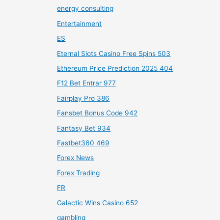
energy consulting
Entertainment
ES
Eternal Slots Casino Free Spins 503
Ethereum Price Prediction 2025 404
F12 Bet Entrar 977
Fairplay Pro 386
Fansbet Bonus Code 942
Fantasy Bet 934
Fastbet360 469
Forex News
Forex Trading
FR
Galactic Wins Casino 652
gambling