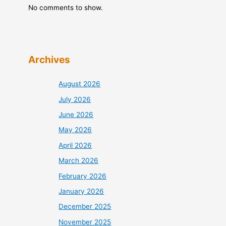
No comments to show.
Archives
August 2026
July 2026
June 2026
May 2026
April 2026
March 2026
February 2026
January 2026
December 2025
November 2025