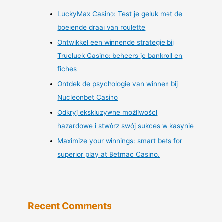
LuckyMax Casino: Test je geluk met de
boeiende draai van roulette
Ontwikkel een winnende strategie bij
Trueluck Casino: beheers je bankroll en
fiches
Ontdek de psychologie van winnen bij
Nucleonbet Casino
Odkryj ekskluzywne możliwości
hazardowe i stwórz swój sukces w kasynie
Maximize your winnings: smart bets for
superior play at Betmac Casino.
Recent Comments