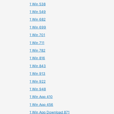
1 Win 538
1 Win 549
1 Win 682
1 Win 699
1 Win 701
1 Win 711
1 Win 782
1 Win 816
1 Win 843
1 Win 913
1 Win 922
1 Win 948
1 Win App 410
1 Win App 456
1 Win App Download 871