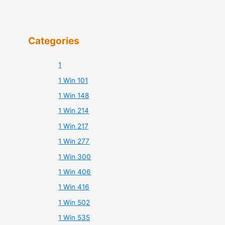
Categories
1
1 Win 101
1 Win 148
1 Win 214
1 Win 217
1 Win 277
1 Win 300
1 Win 406
1 Win 416
1 Win 502
1 Win 535