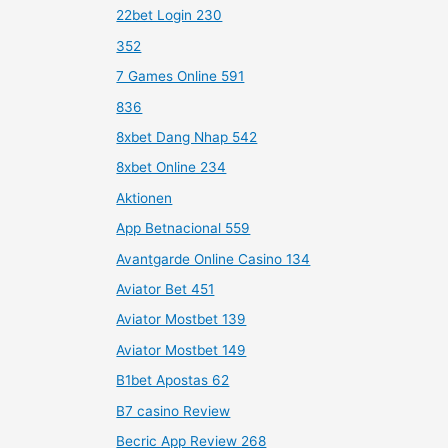
22bet Login 230
352
7 Games Online 591
836
8xbet Dang Nhap 542
8xbet Online 234
Aktionen
App Betnacional 559
Avantgarde Online Casino 134
Aviator Bet 451
Aviator Mostbet 139
Aviator Mostbet 149
B1bet Apostas 62
B7 casino Review
Becric App Review 268