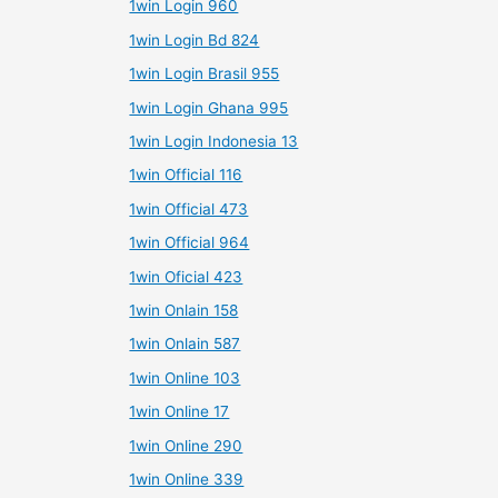
1win Login 960
1win Login Bd 824
1win Login Brasil 955
1win Login Ghana 995
1win Login Indonesia 13
1win Official 116
1win Official 473
1win Official 964
1win Oficial 423
1win Onlain 158
1win Onlain 587
1win Online 103
1win Online 17
1win Online 290
1win Online 339