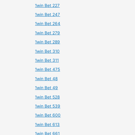
1win Bet 227
1win Bet 247
1win Bet 264
1win Bet 279
1win Bet 289
1win Bet 310
1win Bet 311
1win Bet 475
1win Bet 48
1win Bet 49
1win Bet 528
1win Bet 539
1win Bet 600
1win Bet 613
1win Bet 661