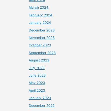
March 2024
February 2024
January 2024
December 2023
November 2023
October 2023
September 2023
August 2023
July 2023
June 2023
May 2023
April 2023
January 2023
December 2022