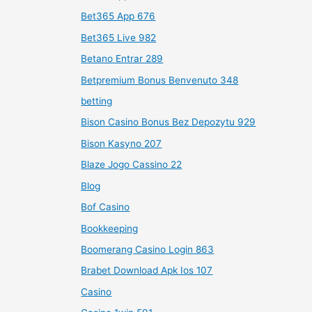
Bet365 App 676
Bet365 Live 982
Betano Entrar 289
Betpremium Bonus Benvenuto 348
betting
Bison Casino Bonus Bez Depozytu 929
Bison Kasyno 207
Blaze Jogo Cassino 22
Blog
Bof Casino
Bookkeeping
Boomerang Casino Login 863
Brabet Download Apk Ios 107
Casino