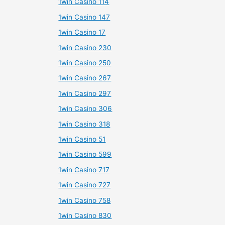
1win Casino 114
1win Casino 147
1win Casino 17
1win Casino 230
1win Casino 250
1win Casino 267
1win Casino 297
1win Casino 306
1win Casino 318
1win Casino 51
1win Casino 599
1win Casino 717
1win Casino 727
1win Casino 758
1win Casino 830