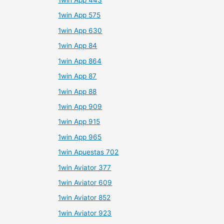
1win App 443
1win App 575
1win App 630
1win App 84
1win App 864
1win App 87
1win App 88
1win App 909
1win App 915
1win App 965
1win Apuestas 702
1win Aviator 377
1win Aviator 609
1win Aviator 852
1win Aviator 923