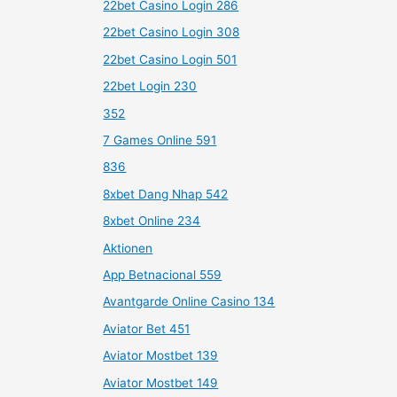
22bet Casino Login 286
22bet Casino Login 308
22bet Casino Login 501
22bet Login 230
352
7 Games Online 591
836
8xbet Dang Nhap 542
8xbet Online 234
Aktionen
App Betnacional 559
Avantgarde Online Casino 134
Aviator Bet 451
Aviator Mostbet 139
Aviator Mostbet 149