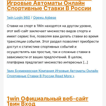
Игровые Автоматы Онлайн
Спортивные Ставки В России
1win Login 960
/
Ogewu Agbese
Ставки на спорт в 1Win находятся на другом уровне,
этот веб-сайт заключает множество видов спорта и
имеет сервис live, позволяя вам делать ставки во время
трансляции события. Этот раздел позволяет приобрести
доступ к статистике спортивных событий и
осуществлять как простые, так и сложные ставки в
зависимости от ваших предпочтений. В целом,
платформа предлагает множество интересных […]
1вин Букмекерская Компания Игровые Автоматы Онлайн
Спортивные Ставки В России
Read More »
1win Официальный веб-сайт
1вин Вход