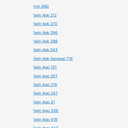
1vin 980
1win Apk 212
1win Apk 270
1win Apk 296
1win Apk 388
1win Apk 543
1win Apk Senegal 716
1win App 131
1win App 201
1win App 219
1win App 247
1win App 31
1win App 339
1win App 419