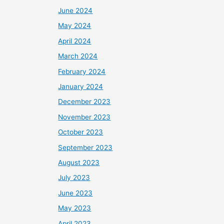
June 2024
May 2024
April 2024
March 2024
February 2024
January 2024
December 2023
November 2023
October 2023
September 2023
August 2023
July 2023
June 2023
May 2023
April 2023