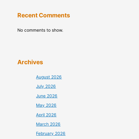
Recent Comments
No comments to show.
Archives
August 2026
July 2026
June 2026
May 2026
April 2026
March 2026
February 2026