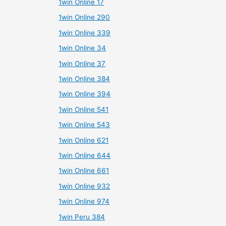
1win Online 17
1win Online 290
1win Online 339
1win Online 34
1win Online 37
1win Online 384
1win Online 394
1win Online 541
1win Online 543
1win Online 621
1win Online 644
1win Online 661
1win Online 932
1win Online 974
1win Peru 384