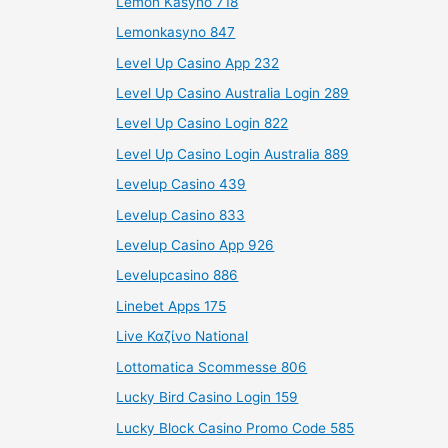
Lemon Kasyno 718
Lemonkasyno 847
Level Up Casino App 232
Level Up Casino Australia Login 289
Level Up Casino Login 822
Level Up Casino Login Australia 889
Levelup Casino 439
Levelup Casino 833
Levelup Casino App 926
Levelupcasino 886
Linebet Apps 175
Live Καζίνο National
Lottomatica Scommesse 806
Lucky Bird Casino Login 159
Lucky Block Casino Promo Code 585