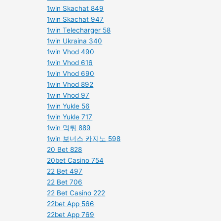
1win Skachat 849
1win Skachat 947
1win Telecharger 58
1win Ukraina 340
1win Vhod 490
1win Vhod 616
1win Vhod 690
1win Vhod 892
1win Vhod 97
1win Yukle 56
1win Yukle 717
1win 먹튀 889
1win 보너스 카지노 598
20 Bet 828
20bet Casino 754
22 Bet 497
22 Bet 706
22 Bet Casino 222
22bet App 566
22bet App 769