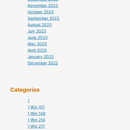
November 2023
October 2023
September 2023
August 2023
July 2023
June 2023
May 2023
April 2023
January 2023
December 2022
Categories
1
1 Win 101
1 Win 148
1 Win 214
1 Win 217