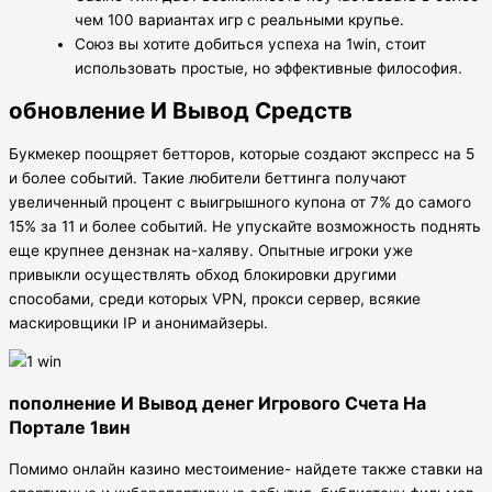
чем 100 вариантах игр с реальными крупье.
Союз вы хотите добиться успеха на 1win, стоит
использовать простые, но эффективные философия.
обновление И Вывод Средств
Букмекер поощряет бетторов, которые создают экспресс на 5
и более событий. Такие любители беттинга получают
увеличенный процент с выигрышного купона от 7% до самого
15% за 11 и более событий. Не упускайте возможность поднять
еще крупнее дензнак на-халяву. Опытные игроки уже
привыкли осуществлять обход блокировки другими
способами, среди которых VPN, прокси сервер, всякие
маскировщики IP и анонимайзеры.
пополнение И Вывод денег Игрового Счета На
Портале 1вин
Помимо онлайн казино местоимение- найдете также ставки на