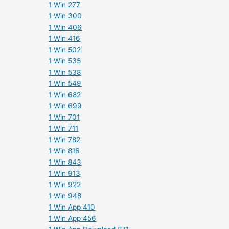
1 Win 277
1 Win 300
1 Win 406
1 Win 416
1 Win 502
1 Win 535
1 Win 538
1 Win 549
1 Win 682
1 Win 699
1 Win 701
1 Win 711
1 Win 782
1 Win 816
1 Win 843
1 Win 913
1 Win 922
1 Win 948
1 Win App 410
1 Win App 456