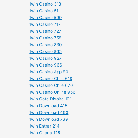
1win Casino 318
1win Casino 51
1win Casino 599
1win Casino 717
1win Casino 727
1win Casino 758
1win Casino 830
1win Casino 865
1win Casino 927
1win Casino 966
1win Casino App 93
1win Casino Chile 618
1win Casino Chile 670
1win Casino Online 956
1win Cote Divoire 191
1win Download 415
1win Download 460
1win Download 769
1win Entrar 214
1win Ghana 125