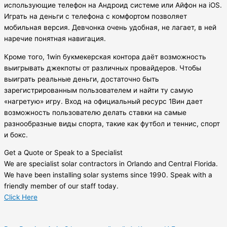
использующие телефон на Андроид системе или Айфон на iOS.
Играть на деньги с телефона с комфортом позволяет
мобильная версия. Девчонка очень удобная, не лагает, в ней
наречие понятная навигация.
Кроме того, 1win букмекерская контора даёт возможность
выигрывать джекпоты от различных провайдеров. Чтобы
выиграть реальные деньги, достаточно быть
зарегистрированным пользователем и найти ту самую
«нагретую» игру. Вход на официальный ресурс 1Вин дает
возможность пользователю делать ставки на самые
разнообразные виды спорта, такие как футбол и теннис, спорт
и бокс.
Get a Quote or Speak to a Specialist
We are specialist solar contractors in Orlando and Central Florida.
We have been installing solar systems since 1990. Speak with a
friendly member of our staff today.
Click Here