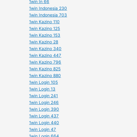
1win In 66
1win Indonesia 230
1win Indonesia 703
1win Kazino 110
1win Kazino 125
1win Kazino 153
1win Kazino 28
1win Kazino 340
1win Kazino 447
1win Kazino 796
1win Kazino 825
1win Kazino 880
1win Login 105
1win Login 13
1win Login 241
1win Login 246
1win Login 390
1win Login 437
1win Login 440
1win Login 47
1win Login 664