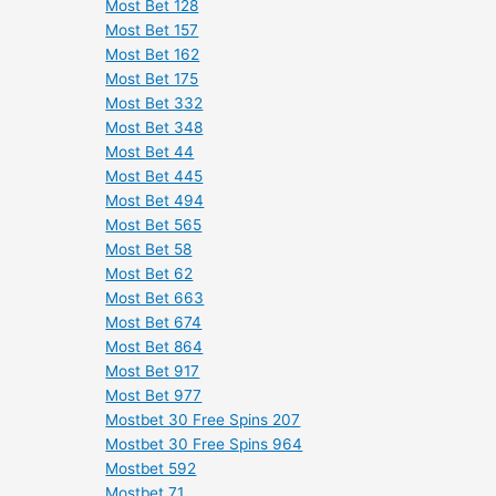
Most Bet 128
Most Bet 157
Most Bet 162
Most Bet 175
Most Bet 332
Most Bet 348
Most Bet 44
Most Bet 445
Most Bet 494
Most Bet 565
Most Bet 58
Most Bet 62
Most Bet 663
Most Bet 674
Most Bet 864
Most Bet 917
Most Bet 977
Mostbet 30 Free Spins 207
Mostbet 30 Free Spins 964
Mostbet 592
Mostbet 71