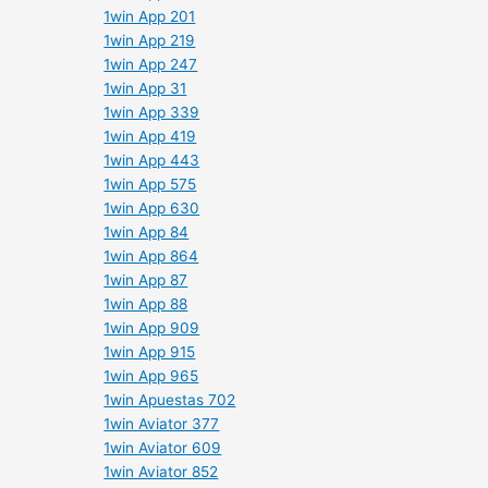
1win App 201
1win App 219
1win App 247
1win App 31
1win App 339
1win App 419
1win App 443
1win App 575
1win App 630
1win App 84
1win App 864
1win App 87
1win App 88
1win App 909
1win App 915
1win App 965
1win Apuestas 702
1win Aviator 377
1win Aviator 609
1win Aviator 852