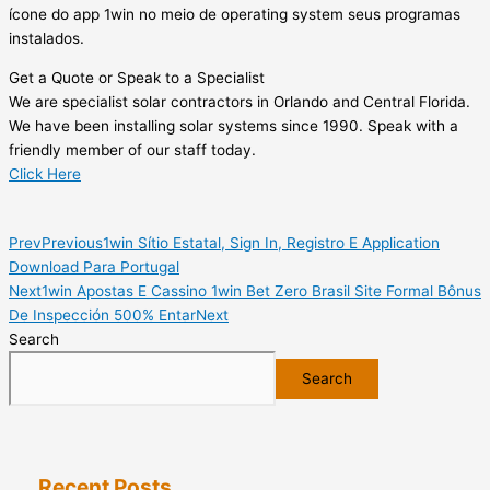
ícone do app 1win no meio de operating system seus programas
instalados.
Get a Quote or Speak to a Specialist
We are specialist solar contractors in Orlando and Central Florida.
We have been installing solar systems since 1990. Speak with a
friendly member of our staff today.
Click Here
Prev
Previous
1win Sítio Estatal, Sign In, Registro E Application
Download Para Portugal
Next
1win Apostas E Cassino 1win Bet Zero Brasil Site Formal Bônus
De Inspección 500% Entar
Next
Search
Search
Recent Posts