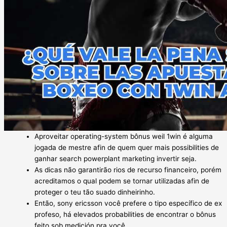
Aproveitar operating-system bônus weil 1win é alguma
jogada de mestre afin de quem quer mais possibilities de
ganhar search powerplant marketing invertir seja.
As dicas não garantirão rios de recurso financeiro, porém
acreditamos o qual podem se tornar utilizadas afin de
proteger o teu tão suado dinheirinho.
Então, sony ericsson você prefere o tipo específico de ex
profeso, há elevados probabilities de encontrar o bônus
feito sob medición pra você.