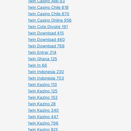
1win Casino App 93
1win Casino Chile 618
1win Casino Chile 670
1win Casino Online 956
1win Cote Divoire 191
1win Download 415
1win Download 460
1win Download 769
1win Entrar 214
1win Ghana 125
1win In 66
1win Indonesia 230
1win Indonesia 703
1win Kazino 110
1win Kazino 125
1win Kazino 153
1win Kazino 28
1win Kazino 340
1win Kazino 447
1win Kazino 796
1win Kazino 825