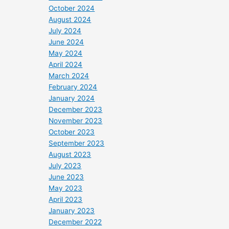
October 2024
August 2024
July 2024
June 2024
May 2024
April 2024
March 2024
February 2024
January 2024
December 2023
November 2023
October 2023
September 2023
August 2023
July 2023
June 2023
May 2023
April 2023
January 2023
December 2022