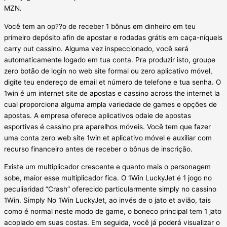
MZN.
Você tem an op??o de receber 1 bônus em dinheiro em teu
primeiro depósito afin de apostar e rodadas grátis em caça-níqueis
carry out cassino. Alguma vez inspeccionado, você será
automaticamente logado em tua conta. Pra produzir isto, groupe
zero botão de login no web site formal ou zero aplicativo móvel,
digite teu endereço de email et número de telefone e tua senha. O
1win é um internet site de apostas e cassino across the internet la
cual proporciona alguma ampla variedade de games e opções de
apostas. A empresa oferece aplicativos odaie de apostas
esportivas é cassino pra aparelhos móveis. Você tem que fazer
uma conta zero web site 1win et aplicativo móvel e auxiliar com
recurso financeiro antes de receber o bônus de inscrição.
Existe um multiplicador crescente e quanto mais o personagem
sobe, maior esse multiplicador fica. O 1Win LuckyJet é 1 jogo no
peculiaridad “Crash” oferecido particularmente simply no cassino
1Win. Simply No 1Win LuckyJet, ao invés de o jato et avião, tais
como é normal neste modo de game, o boneco principal tem 1 jato
acoplado em suas costas. Em seguida, você já poderá visualizar o