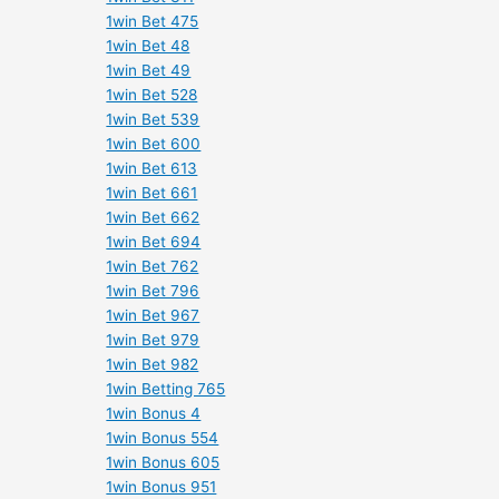
1win Bet 475
1win Bet 48
1win Bet 49
1win Bet 528
1win Bet 539
1win Bet 600
1win Bet 613
1win Bet 661
1win Bet 662
1win Bet 694
1win Bet 762
1win Bet 796
1win Bet 967
1win Bet 979
1win Bet 982
1win Betting 765
1win Bonus 4
1win Bonus 554
1win Bonus 605
1win Bonus 951