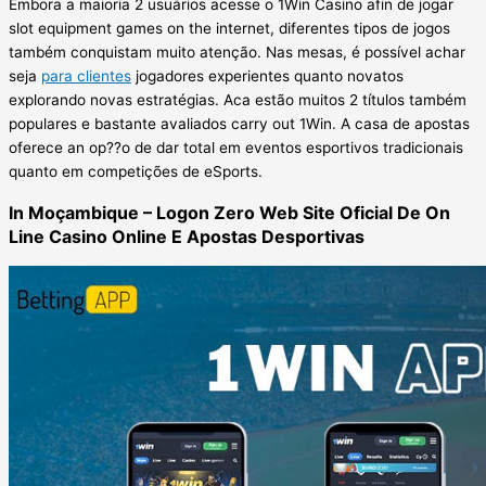
Embora a maioria 2 usuários acesse o 1Win Casino afin de jogar
slot equipment games on the internet, diferentes tipos de jogos
também conquistam muito atenção. Nas mesas, é possível achar
seja
para clientes
jogadores experientes quanto novatos
explorando novas estratégias. Aca estão muitos 2 títulos também
populares e bastante avaliados carry out 1Win. A casa de apostas
oferece an op??o de dar total em eventos esportivos tradicionais
quanto em competições de eSports.
In Moçambique – Logon Zero Web Site Oficial De On
Line Casino Online E Apostas Desportivas