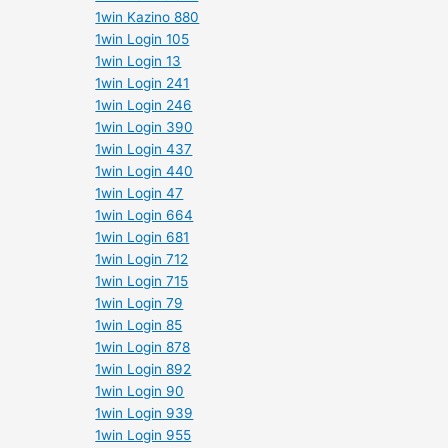
1win Kazino 880
1win Login 105
1win Login 13
1win Login 241
1win Login 246
1win Login 390
1win Login 437
1win Login 440
1win Login 47
1win Login 664
1win Login 681
1win Login 712
1win Login 715
1win Login 79
1win Login 85
1win Login 878
1win Login 892
1win Login 90
1win Login 939
1win Login 955