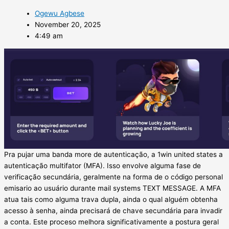
Ogewu Agbese
November 20, 2025
4:49 am
Pra pujar uma banda more de autenticação, a 1win united states a
autenticação multifator (MFA). Isso envolve alguma fase de
verificação secundária, geralmente na forma de o código personal
emisario ao usuário durante mail systems TEXT MESSAGE. A MFA
atua tais como alguma trava dupla, ainda o qual alguém obtenha
acesso à senha, ainda precisará de chave secundária para invadir
a conta. Este proceso melhora significativamente a postura geral