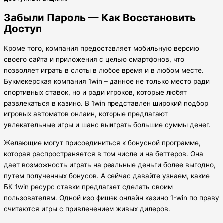
Забыли Пароль — Как Восстановить
Доступ
Кроме того, компания предоставляет мобильную версию
своего сайта и приложения с целью смартфонов, что
позволяет играть в слоты в любое время и в любом месте.
Букмекерская компания 1win – данное не только место ради
спортивных ставок, но и ради игроков, которые любят
развлекаться в казино. В 1win представлен широкий подбор
игровых автоматов онлайн, которые предлагают
увлекательные игры и шанс выиграть большие суммы денег.
Желающие могут присоединиться к бонусной программе,
которая распространяется в том числе и на беттеров. Она
дает возможность играть на реальные деньги более выгодно,
путем полученных бонусов. А сейчас давайте узнаем, какие
БК 1win ресурс ставки предлагает сделать своим
пользователям. Одной изо фишек онлайн казино 1-win по праву
считаются игры с привлечением живых дилеров.