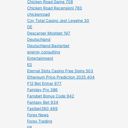
Chicken Road Game 708
Chicken Road Recensioni 783
chickenroad
Czy Total Casino Jest Legalne 30
DE
Descargar Mostbet 197
Deutschland
Deutschland Baxterbet
energy consulting
Entertainment
ES
Eternal Slots Casino Free Spins 503
Ethereum Price Prediction 2025 404
F12 Bet Entrar 977
Fairplay Pro 386
Fansbet Bonus Code 942
Fantasy Bet 934
Fastbet360 469
Forex News
Forex Trading
FR