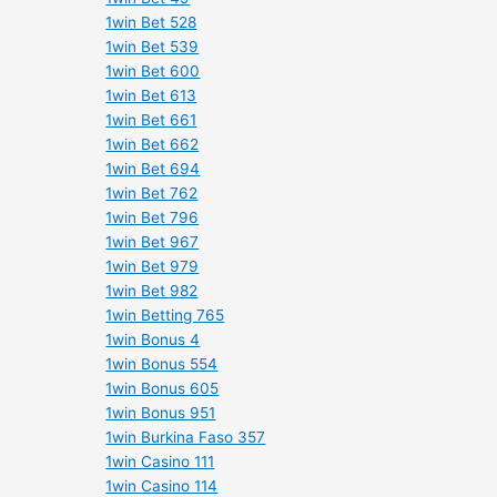
1win Bet 528
1win Bet 539
1win Bet 600
1win Bet 613
1win Bet 661
1win Bet 662
1win Bet 694
1win Bet 762
1win Bet 796
1win Bet 967
1win Bet 979
1win Bet 982
1win Betting 765
1win Bonus 4
1win Bonus 554
1win Bonus 605
1win Bonus 951
1win Burkina Faso 357
1win Casino 111
1win Casino 114