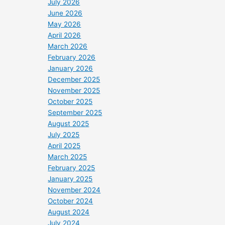
July 2026
June 2026
May 2026
April 2026
March 2026
February 2026
January 2026
December 2025
November 2025
October 2025
September 2025
August 2025
July 2025
April 2025
March 2025
February 2025
January 2025
November 2024
October 2024
August 2024
July 2024