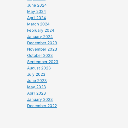
June 2024
May 2024
April 2024
March 2024
February 2024
January 2024
December 2023
November 2023
October 2023
September 2023
August 2023
July 2023
June 2023
May 2023
April 2023
January 2023
December 2022