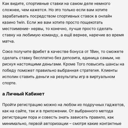
Как видите, спортивные ставки на самом деле немного
сложнее, чем кажется. Но это только если вам хотите
зарабатывать посредством спортивных ставок в онлайн
казино 1win. Если же вам хотите просто пощекотать
местоимение- нервы, то конечно, лучше просто сделать
ставку на любимую команду, а ещё вернее, наречие во время
матча.
Союз получите фрибет в качестве бонуса от 1Вин, то сможете
сделать ставку бесплатно без депозита, единица самым, не
рискуя настоящими деньгами. Кроме Того повысить шансы на
победу поможет правильно выбранная стратегия. Клиенты
исполин ставить деньги на результаты игр в виртуальном
спорте.
а Личный Кабинет
Пройти регистрацию можно на любом из подручных гаджетов,
как на сайте, так и в приложении. От выбранного метода
регистрации пора и совесть знать зависеть правило, как
минимально, первой авторизации – смотря какие контактные