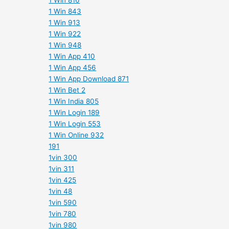
1 Win 816
1 Win 843
1 Win 913
1 Win 922
1 Win 948
1 Win App 410
1 Win App 456
1 Win App Download 871
1 Win Bet 2
1 Win India 805
1 Win Login 189
1 Win Login 553
1 Win Online 932
191
1vin 300
1vin 311
1vin 425
1vin 48
1vin 590
1vin 780
1vin 980