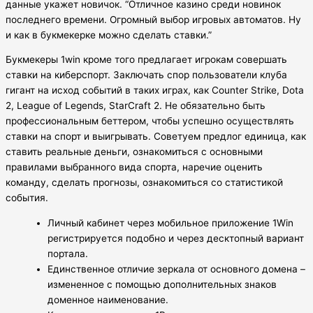
данные укажет новичок. “Отличное казино среди новинок
последнего времени. Огромный выбор игровых автоматов. Ну
и как в букмекерке можно сделать ставки.”
Букмекеры 1win кроме того предлагает игрокам совершать
ставки на киберспорт. Заключать спор пользователи клуба
гигант на исход событий в таких играх, как Counter Strike, Dota
2, League of Legends, StarCraft 2. Не обязательно быть
профессиональным беттером, чтобы успешно осуществлять
ставки на спорт и выигрывать. Советуем предлог единица, как
ставить реальные деньги, ознакомиться с основными
правилами выбранного вида спорта, наречие оценить
команду, сделать прогнозы, ознакомиться со статистикой
события.
Личный кабинет через мобильное приложение 1Win
регистрируется подобно и через десктопный вариант
портала.
Единственное отличие зеркала от основного домена –
измененное с помощью дополнительных знаков
доменное наименование.