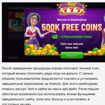
После завершения процедуры игроки получают личный счет,
который можно пополнить ради игры на деньги. С Целью
уборная пользователям предлагается скачать и установить
официальное приложение на Android. Для этого необходимо
открыть ресурс 1win и найти на нем в apk-файл. Регистрация
обеспечит возможностью использовать всеми функциями
официального сайта, получать бонусы и участвовать в
доступных акциях.