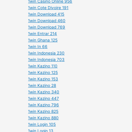
1win Casino Online 956
1win Cote Divoire 191
1win Download 415
1win Download 460
1win Download 769
1win Entrar 214
1win Ghana 125
1win In 66
1win Indonesia 230
1win Indonesia 703
1win Kazino 110
1win Kazino 125
1win Kazino 153
1win Kazino 28
1win Kazino 340
1win Kazino 447
1win Kazino 796
1win Kazino 825
1win Kazino 880
1win Login 105
1win Login 13