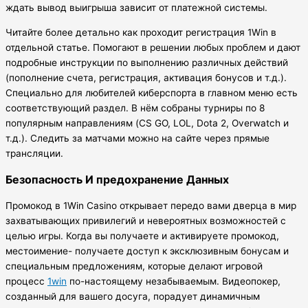
ждать вывод выигрыша зависит от платежной системы.
Читайте более детально как проходит регистрация 1Win в
отдельной статье. Помогают в решении любых проблем и дают
подробные инструкции по выполнению различных действий
(пополнение счета, регистрация, активация бонусов и т.д.).
Специально для любителей киберспорта в главном меню есть
соответствующий раздел. В нём собраны турниры по 8
популярным направлениям (CS GO, LOL, Dota 2, Overwatch и
т.д.). Следить за матчами можно на сайте через прямые
трансляции.
Безопасность И предохранение Данных
Промокод в 1Win Casino открывает передо вами дверца в мир
захватывающих привилегий и невероятных возможностей с
целью игры. Когда вы получаете и активируете промокод,
местоимение- получаете доступ к эксклюзивным бонусам и
специальным предложениям, которые делают игровой
процесс
1win
по-настоящему незабываемым. Видеопокер,
созданный для вашего досуга, порадует динамичным