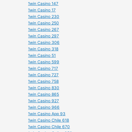
1win Casino 147
1win Casino 17
1win Casino 230
1win Casino 250
1win Casino 267
1win Casino 297
1win Casino 306
1win Casino 318
1win Casino 51
1win Casino 599
1win Casino 717
1win Casino 727
1win Casino 758
1win Casino 830
1win Casino 865
1win Casino 927
1win Casino 966
1win Casino App 93
1win Casino Chile 618
1win Casino Chile 670