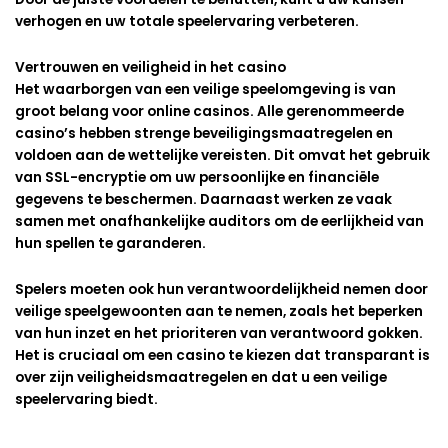
verhogen en uw totale speelervaring verbeteren.
Vertrouwen en veiligheid in het casino
Het waarborgen van een veilige speelomgeving is van
groot belang voor online casinos. Alle gerenommeerde
casino’s hebben strenge beveiligingsmaatregelen en
voldoen aan de wettelijke vereisten. Dit omvat het gebruik
van SSL-encryptie om uw persoonlijke en financiële
gegevens te beschermen. Daarnaast werken ze vaak
samen met onafhankelijke auditors om de eerlijkheid van
hun spellen te garanderen.
Spelers moeten ook hun verantwoordelijkheid nemen door
veilige speelgewoonten aan te nemen, zoals het beperken
van hun inzet en het prioriteren van verantwoord gokken.
Het is cruciaal om een casino te kiezen dat transparant is
over zijn veiligheidsmaatregelen en dat u een veilige
speelervaring biedt.