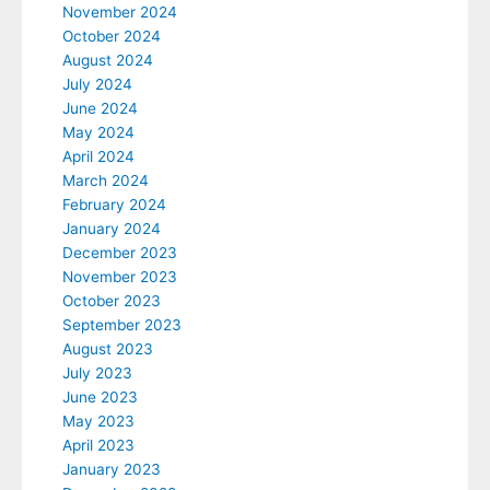
November 2024
October 2024
August 2024
July 2024
June 2024
May 2024
April 2024
March 2024
February 2024
January 2024
December 2023
November 2023
October 2023
September 2023
August 2023
July 2023
June 2023
May 2023
April 2023
January 2023