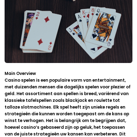
Main Overview
Casino spelen is een populaire vorm van entertainment,
met duizenden mensen die dagelijks spelen voor plezier of
geld. Het assortiment aan spellen is breed, variërend van
klassieke tafelspellen zoals blackjack en roulette tot
talloze slotmachines. Elk spel heeft zijn unieke regels en
strategieën die kunnen worden toegepast om de kans op
winst te verhogen. Het is belangrijk om te begrijpen dat,
hoewel casino’s gebaseerd zijn op geluk, het toepassen
van de juiste strategieën uw kansen kan verbeteren. Dit