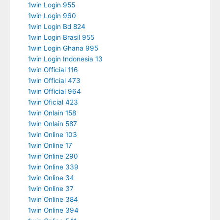
1win Login 955
1win Login 960
1win Login Bd 824
1win Login Brasil 955
1win Login Ghana 995
1win Login Indonesia 13
1win Official 116
1win Official 473
1win Official 964
1win Oficial 423
1win Onlain 158
1win Onlain 587
1win Online 103
1win Online 17
1win Online 290
1win Online 339
1win Online 34
1win Online 37
1win Online 384
1win Online 394