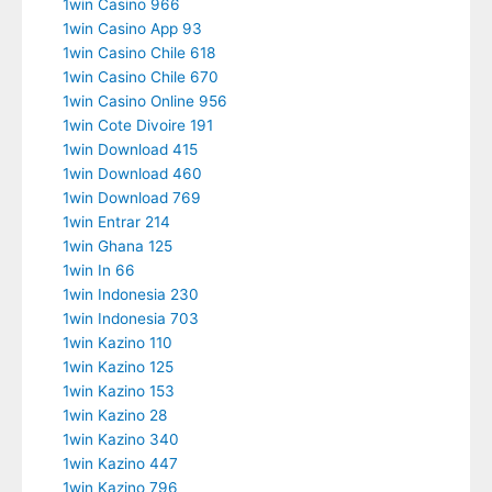
1win Casino 966
1win Casino App 93
1win Casino Chile 618
1win Casino Chile 670
1win Casino Online 956
1win Cote Divoire 191
1win Download 415
1win Download 460
1win Download 769
1win Entrar 214
1win Ghana 125
1win In 66
1win Indonesia 230
1win Indonesia 703
1win Kazino 110
1win Kazino 125
1win Kazino 153
1win Kazino 28
1win Kazino 340
1win Kazino 447
1win Kazino 796