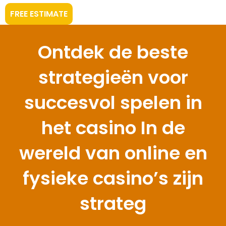
FREE ESTIMATE
Ontdek de beste
strategieën voor
succesvol spelen in
het casino In de
wereld van online en
fysieke casino’s zijn
strateg