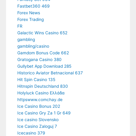
Fastbet360 469
Forex News
Forex Trading
FR
Galactic Wins Casino 652
gambling
gambling/casino
Gamdom Bonus Code 662
Gratogana Casino 380
Gullybet App Download 285
Historico Aviator Betnacional 637
Hit Spin Casino 135
Hitnspin Deutschland 830
Holyluck Casino Ελλάδα
httpswww.comchay.de
Ice Casino Bonus 202
Ice Casino Gry Za 1 Gr 649
Ice casino Slovensko
Ice Casino Zaloguj 7
Icecasino 379