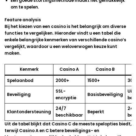
Een goede stortingsmethode maakt het gemakkelijk
om te spelen.
Feature analysis
Bij het kiezen van een casino is het belangrijk om diverse
functies te vergelijken. Hieronder vindt u een tabel die
enkele belangrijke kenmerken van verschillende casino’s
vergelijkt, waardoor u een weloverwogen keuze kunt
maken.
Kenmerk
Casino A
Casino B
C
Spelaanbod
2000+
1500+
300
SSL-
Uit
Beveiliging
Basisbeveiliging
encryptie
bev
24/7
24/
Klantondersteuning
Beperkt
beschikbaar
bes
Uit de tabel blijkt dat Casino C de meeste spelopties biedt,
terwijl Casino A en C betere beveiligings- en