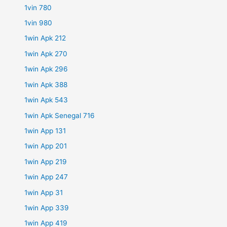
1vin 780
1vin 980
1win Apk 212
1win Apk 270
1win Apk 296
1win Apk 388
1win Apk 543
1win Apk Senegal 716
1win App 131
1win App 201
1win App 219
1win App 247
1win App 31
1win App 339
1win App 419