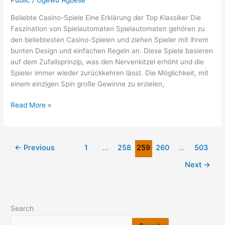
Public
/
Ogewu Agbese
Eine
Erklärung
Beliebte Casino-Spiele Eine Erklärung der Top Klassiker Die
der
Faszination von Spielautomaten Spielautomaten gehören zu
Top
den beliebtesten Casino-Spielen und ziehen Spieler mit ihrem
Klassiker
bunten Design und einfachen Regeln an. Diese Spiele basieren
auf dem Zufallsprinzip, was den Nervenkitzel erhöht und die
Spieler immer wieder zurückkehren lässt. Die Möglichkeit, mit
einem einzigen Spin große Gewinne zu erzielen,
Read More »
←
Previous
1
…
258
259
260
…
503
Next
→
Search