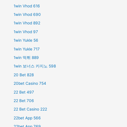
1win Vhod 616
1win Vhod 690
1win Vhod 892
1win Vhod 97
1win Yukle 56
1win Yukle 717
1win 먹튀 889
1win 보너스 카지노 598
20 Bet 828
20bet Casino 754
22 Bet 497
22 Bet 706
22 Bet Casino 222
22bet App 566
22bet App 769