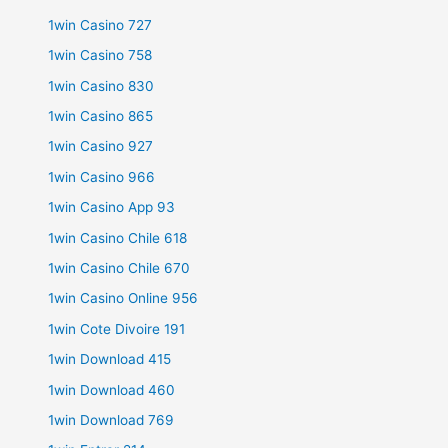
1win Casino 727
1win Casino 758
1win Casino 830
1win Casino 865
1win Casino 927
1win Casino 966
1win Casino App 93
1win Casino Chile 618
1win Casino Chile 670
1win Casino Online 956
1win Cote Divoire 191
1win Download 415
1win Download 460
1win Download 769