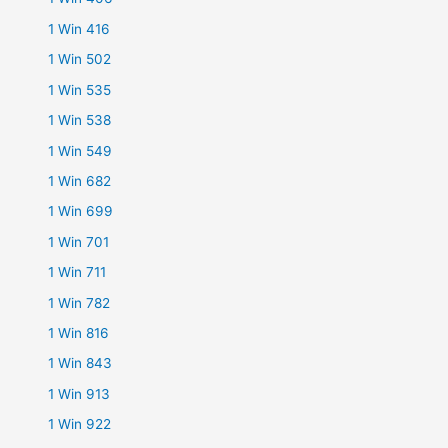
1 Win 416
1 Win 502
1 Win 535
1 Win 538
1 Win 549
1 Win 682
1 Win 699
1 Win 701
1 Win 711
1 Win 782
1 Win 816
1 Win 843
1 Win 913
1 Win 922