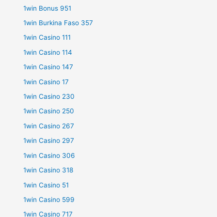
1win Bonus 951
1win Burkina Faso 357
1win Casino 111
1win Casino 114
1win Casino 147
1win Casino 17
1win Casino 230
1win Casino 250
1win Casino 267
1win Casino 297
1win Casino 306
1win Casino 318
1win Casino 51
1win Casino 599
1win Casino 717