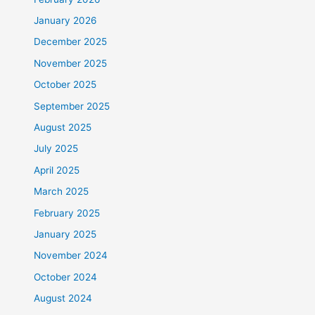
January 2026
December 2025
November 2025
October 2025
September 2025
August 2025
July 2025
April 2025
March 2025
February 2025
January 2025
November 2024
October 2024
August 2024