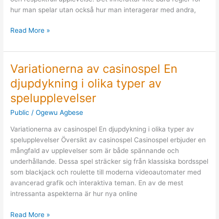
hur man spelar utan också hur man interagerar med andra,
Read More »
Variationerna av casinospel En
Variationerna
av
djupdykning i olika typer av
casinospel
spelupplevelser
En
djupdykning
Public
/
Ogewu Agbese
i
Variationerna av casinospel En djupdykning i olika typer av
olika
spelupplevelser Översikt av casinospel Casinospel erbjuder en
typer
mångfald av upplevelser som är både spännande och
av
underhållande. Dessa spel sträcker sig från klassiska bordsspel
spelupplevelser
som blackjack och roulette till moderna videoautomater med
avancerad grafik och interaktiva teman. En av de mest
intressanta aspekterna är hur nya online
Read More »